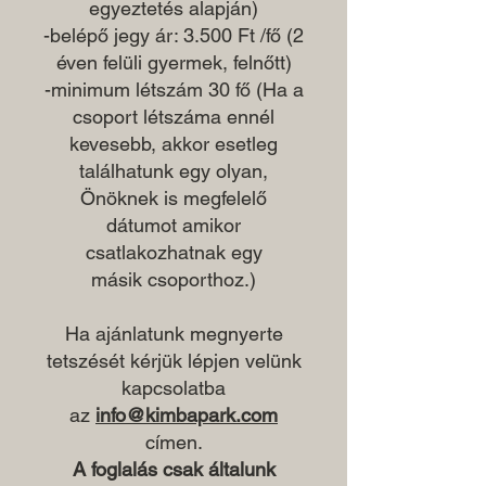
egyeztetés alapján)
-belépő jegy ár: 3.500 Ft /fő (2
éven felüli gyermek, felnőtt)
-minimum létszám 30 fő (Ha a
csoport létszáma ennél
kevesebb, akkor esetleg
találhatunk egy olyan,
Önöknek is megfelelő
dátumot amikor
csatlakozhatnak egy
másik csoporthoz.)
Ha ajánlatunk megnyerte
tetszését kérjük lépjen velünk
kapcsolatba
az
info@kimbapark.com
címen.
A foglalás csak általunk