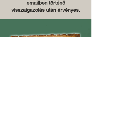
emailben történő
visszaigazolás után érvényes.
9086 Töltéstava,
Fehérvári út 2.
Magyarország
info@kimbapark.com
+36 30 137 4502