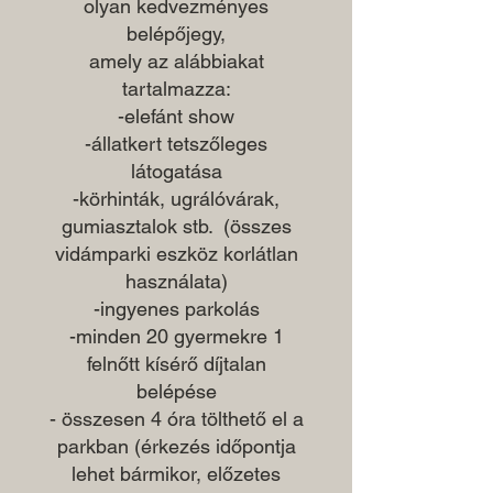
olyan kedvezményes
belépőjegy,
amely az alábbiakat
tartalmazza:
-elefánt show
-állatkert tetszőleges
látogatása
-körhinták, ugrálóvárak,
gumiasztalok stb. (összes
vidámparki eszköz korlátlan
használata)
-ingyenes parkolás
-minden 20 gyermekre 1
felnőtt kísérő díjtalan
belépése
- összesen 4 óra tölthető el a
parkban (érkezés időpontja
lehet bármikor, előzetes