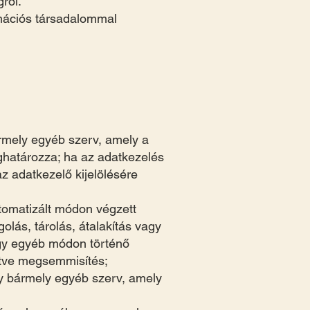
ról.
ormációs társadalommal
rmely egyéb szerv, amely a
ghatározza; ha az adatkezelés
az adatkezelő kijelölésére
tomatizált módon végzett
lás, tárolás, átalakítás vagy
vagy egyéb módon történő
letve megsemmisítés;
gy bármely egyéb szerv, amely