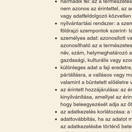
harmadik fél: az a természete
nem azonos az érintettel, az 
vagy adatfeldolgozó közvetlen 
nyilvántartási rendszer: a sze
földrajzi szempontok szerint-
személyes adat: azonosított v
azonosítható az a természetes
név, szám, helymeghatározó ada
gazdasági, kulturális vagy sz
különleges adat a faji eredetr
pártállásra, a vallásos vagy m
valamint a büntetett előéletr
az érintett hozzájárulása: az 
kinyilvánítása, amellyel az érin
hogy beleegyezését adja az őt
az adatkezelés korlátozása: a 
adattovábbítás, ha az adatot
az adatkezelésbe történő betek