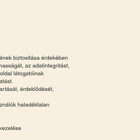
gének biztosítása érdekében
masságát, az adatintegritást,
oldal látogatóinak
atást.
rtását, érdeklődését,
sználók haladéktalan
 kezelése