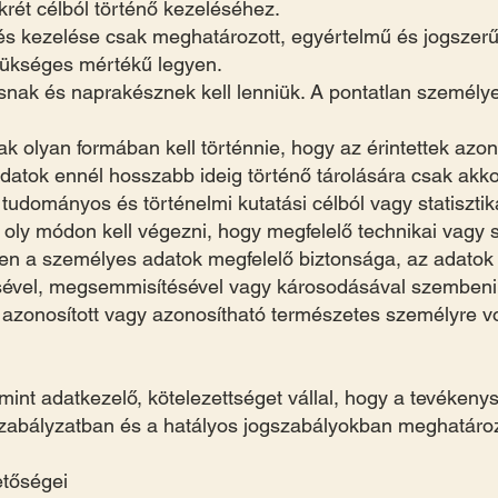
krét célból történő kezeléséhez.
s kezelése csak meghatározott, egyértelmű és jogszerű c
zükséges mértékű legyen.
nak és naprakésznek kell lenniük. A pontatlan személye
k olyan formában kell történnie, hogy az érintettek azo
atok ennél hosszabb ideig történő tárolására csak akkor
tudományos és történelmi kutatási célból vagy statisztika
oly módon kell végezni, hogy megfelelő technikai vagy 
yen a személyes adatok megfelelő biztonsága, az adatok 
ésével, megsemmisítésével vagy károsodásával szembeni 
 azonosított vagy azonosítható természetes személyre v
 mint adatkezelő, kötelezettséget vállal, hogy a tevéken
szabályzatban és a hatályos jogszabályokban meghatároz
etőségei