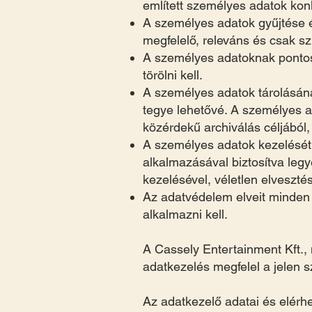
említett személyes adatok kon
A személyes adatok gyűjtése é
megfelelő, releváns és csak s
A személyes adatoknak pontos
törölni kell.
A személyes adatok tárolásána
tegye lehetővé. A személyes ad
közérdekű archiválás céljából, 
A személyes adatok kezelését 
alkalmazásával biztosítva leg
kezelésével, véletlen elveszt
Az adatvédelem elveit minden
alkalmazni kell.
A Cassely Entertainment Kft.,
adatkezelés megfelel a jelen 
Az adatkezelő adatai és elérh