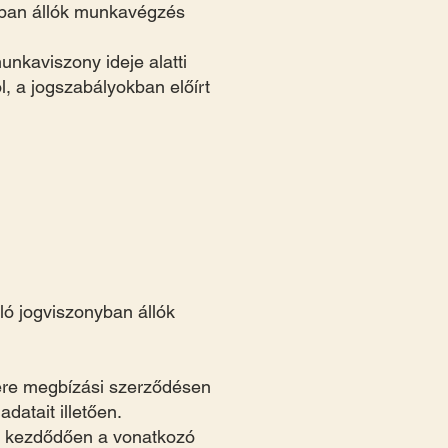
nyban állók munkavégzés
nkaviszony ideje alatti
, a jogszabályokban előírt
ló jogviszonyban állók
sére megbízási szerződésen
datait illetően.
ől kezdődően a vonatkozó