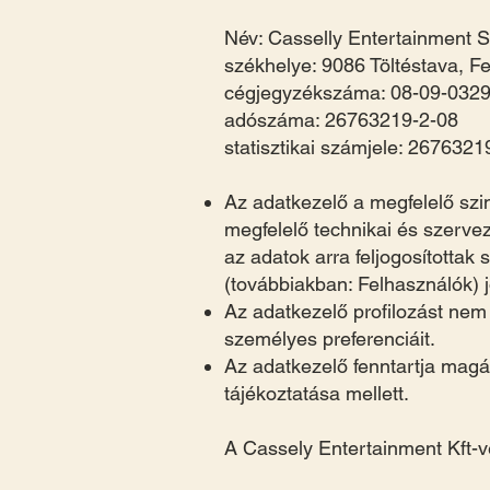
Név: Casselly Entertainment S
székhelye: 9086 Töltéstava, Fe
cégjegyzékszáma: 08-09-032
adószáma: 26763219-2-08
statisztikai számjele: 267632
Az adatkezelő a megfelelő szi
megfelelő technikai és szervez
az adatok arra feljogosítottak
(továbbiakban: Felhasználók) jo
Az adatkezelő profilozást nem
személyes preferenciáit.
Az adatkezelő fenntartja magán
tájékoztatása mellett.
A Cassely Entertainment Kft-v