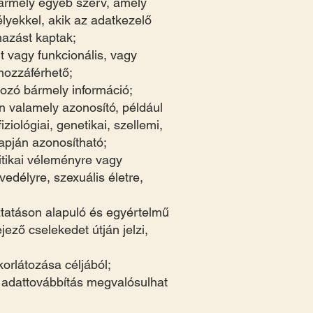
bármely egyéb szerv, amely
lyekkel, akik az adatkezelő
mazást kaptak;
t vagy funkcionális, vagy
hozzáférhető;
kozó bármely információ;
n valamely azonosító, például
iológiai, genetikai, szellemi,
apján azonosítható;
litikai véleményre vagy
edélyre, szexuális életre,
oztatáson alapuló és egyértelmű
ejező cselekedet útján jelzi,
orlátozása céljából;
 adattovábbítás megvalósulhat