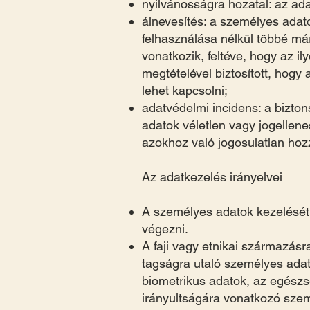
nyilvánosságra hozatal: az ada
álnevesítés: a személyes adat
felhasználása nélkül többé m
vonatkozik, feltéve, hogy az il
megtételével biztosított, hog
lehet kapcsolni;
adatvédelmi incidens: a bizto
adatok véletlen vagy jogellen
azokhoz való jogosulatlan hoz
Az adatkezelés irányelvei
A személyes adatok kezelését 
végezni.
A faji vagy etnikai származásr
tagságra utaló személyes adat
biometrikus adatok, az egészs
irányultságára vonatkozó szemé