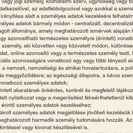
s vagy jogi személy, közhatalmi szerv, ügynökség vagy 
adatkezelővel, az adatfeldolgozóval vagy azokkal a szemé
irányítása alatt a személyes adatok kezelésére felhatal
mélyes adatok bármely módon - centralizált, decentralizál
 tagolt állománya, amely meghatározott ismérvek alapján 
agy azonosítható természetes személyre (érintett) vonat
 személy, aki közvetlen vagy közvetett módon, különöse
t, online azonosító vagy a természetes személy testi, fiz
ociális azonosságára vonatkozó egy vagy több tényező al
e, a nemzeti, nemzetiségi és etnikai hovatartozásra, a po
ás meggyőződésre; az egészségi állapotra, a káros szenv
e vonatkozó személyes adatok;
érintett akaratának önkéntes, konkrét és megfelelő tájék
tett nyilatkozat vagy a megerősítést félreérthetetlenül kif
 érintő személyes adatok kezeléséhez;
tárolt személyes adatok megjelölése jövőbeli kezelésük k
 meghatározott harmadik személy tudomására hozzák. Az
intéssel vagy kivonat készítésével is.