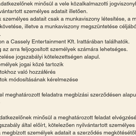
adatkezelőnek minősül a vele közalkalmazotti jogviszo
ántartott személyes adatait illetően.
 személyes adatait csak a munkaviszony létesítése, a mu
övetése, illetve a munkaviszony megszüntetése céljából
.
on a Cassely Entertainment Kft. Irattárában találhatók.
 az arra feljogosított személyek számára lehetséges.
elése jogszabályi kötelezettségen alapul.
mélyek jogai közé tartozik
tokhoz való hozzáférés
atok módosításának kérelmezése
el meghatározott feladatra megbízási szerződésen alapu
e
adatkezelőnek minősül a meghatározott feladat elvégzé
szabály által előírt, kötelezően nyilvántartott személyes a
 a megbízott személyek adatait a szerződés megkötését