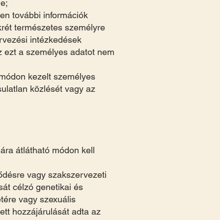
le;
en további információk
krét természetes személyre
zervezési intézkedések
ez ezt a személyes adatot nem
s módon kezelt személyes
ulatlan közlését vagy az
ára átlátható módon kell
őződésre vagy szakszervezeti
át célzó genetikai és
tére vagy szexuális
zett hozzájárulását adta az