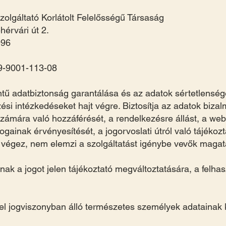
zolgáltató Korlátolt Felelősségű Társaság
hérvári út 2.
996
19-9001-113-08
ntű adatbiztonság garantálása és az adatok sértetlensé
ési intézkedéseket hajt végre. Biztosítja az adatok bizal
 számára való hozzáférését, a rendelkezésre állást, a web
gainak érvényesítését, a jogorvoslati útról való tájékozt
 végez, nem elemzi a szolgáltatást igénybe vevők magata
ak a jogot jelen tájékoztató megváltoztatására, a felha
el jogviszonyban álló természetes személyek adatainak