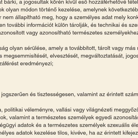
t bárki, a jogosultak körén kívül eső hozzáférhetővé téte
ok olyan módon történő kezelése, amelynek következtéb
ár nem állapítható meg, hogy a személyes adat mely kon
yen további információt külön tárolják, és technikai és s
y azonosított vagy azonosítható természetes személyekh
nság olyan sérülése, amely a továbbított, tárolt vagy má
es megsemmisítését, elvesztését, megváltoztatását, jogos
záférést eredményezi;
jogszerűen és tisztességesen, valamint az érintett szám
a, politikai véleményre, vallási vagy világnézeti meggy
ok, valamint a természetes személyek egyedi azonosítás
égügyi adatok és a természetes személyek szexuális éle
lyes adatok kezelése tilos, kivéve, ha az érintett kifeje