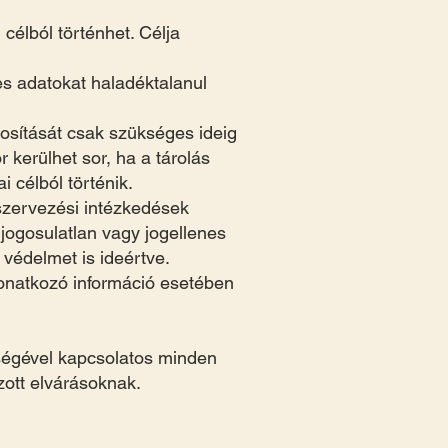
élból történhet. Célja
s adatokat haladéktalanul
nosítását csak szükséges ideig
 kerülhet sor, ha a tárolás
i célból történik.
szervezési intézkedések
jogosulatlan vagy jogellenes
védelmet is ideértve.
onatkozó információ esetében
ységével kapcsolatos minden
ott elvárásoknak.