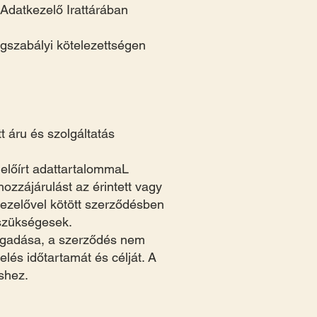
z Adatkezelő Irattárában
gszabályi kötelezettségen
 áru és szolgáltatás
előírt adattartalommaL
ozzájárulást az érintett vagy
kezelővel kötött szerződésben
 szükségesek.
megadása, a szerződés nem
lés időtartamát és célját. A
shez.