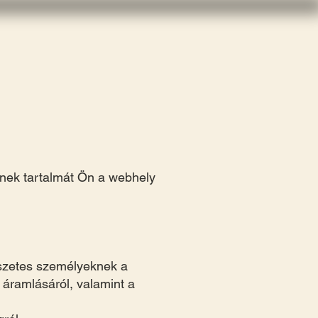
eriencamp
lynek tartalmát Ön a webhely
észetes személyeknek a
 áramlásáról, valamint a
.