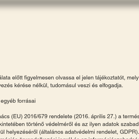
Home
Park Infos
Öffnungszeiten
Tickets
F
ata előtt figyelmesen olvassa el jelen tájékoztatót, me
yezés kérése nélkül, tudomásul veszi és elfogadja.
 egyéb forrásai
ács (EU) 2016/679 rendelete (2016. április 27.) a term
intetében történő védelméről és az ilyen adatok szabad
vül helyezéséről (általános adatvédelmi rendelet, GDPR)