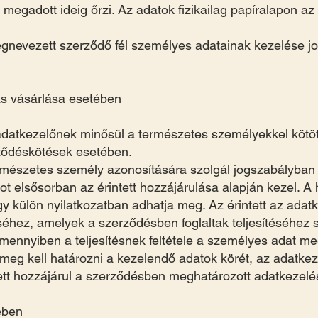
s megadott ideig őrzi. Az adatok fizikailag papíralapon a
nevezett szerződő fél személyes adatainak kezelése jo
ás vásárlása esetében
adatkezelőnek minősül a természetes személyekkel kötött
ződéskötések esetében.
rmészetes személy azonosítására szolgál jogszabályban 
 elsősorban az érintett hozzájárulása alapján kezel. A h
 külön nyilatkozatban adhatja meg. Az érintett az adat
séhez, amelyek a szerződésben foglaltak teljesítéséhez
mennyiben a teljesítésnek feltétele a személyes adat 
eg kell határozni a kezelendő adatok körét, az adatkeze
tett hozzájárul a szerződésben meghatározott adatkezelé
ében