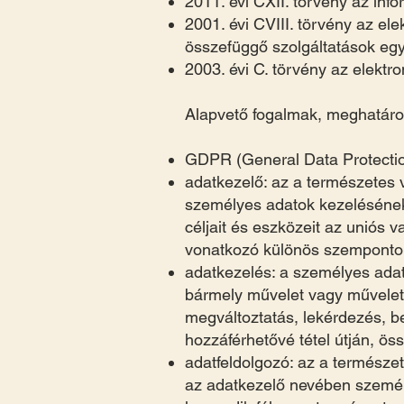
2011. évi CXII. törvény az inf
2001. évi CVIII. törvény az el
összefüggő szolgáltatások egy
2003. évi C. törvény az elektro
Alapvető fogalmak, meghatár
GDPR (General Data Protectio
adatkezelő: az a természetes 
személyes adatok kezelésének 
céljait és eszközeit az uniós 
vonatkozó különös szempontoka
adatkezelés: a személyes ada
bármely művelet vagy műveletek
megváltoztatás, lekérdezés, be
hozzáférhetővé tétel útján, ös
adatfeldolgozó: az a természe
az adatkezelő nevében személ