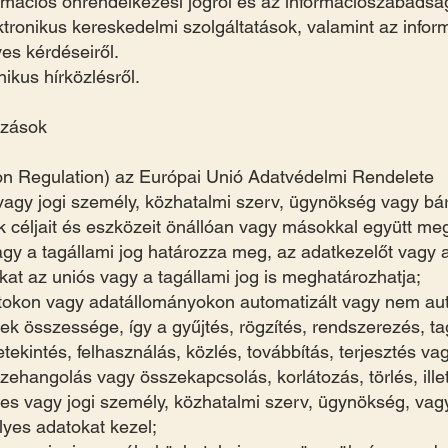
ormációs önrendelkezési jogról és az információszabadság
ektronikus kereskedelmi szolgáltatások, valamint az inf
es kérdéseiről.
nikus hírközlésről.
ozások
n Regulation) az Európai Unió Adatvédelmi Rendelete
vagy jogi személy, közhatalmi szerv, ügynökség vagy bá
céljait és eszközeit önállóan vagy másokkal együtt me
vagy a tagállami jog határozza meg, az adatkezelőt vagy 
t az uniós vagy a tagállami jog is meghatározhatja;
tokon vagy adatállományokon automatizált vagy nem au
 összessége, így a gyűjtés, rögzítés, rendszerezés, tago
tekintés, felhasználás, közlés, továbbítás, terjesztés 
szehangolás vagy összekapcsolás, korlátozás, törlés, il
tes vagy jogi személy, közhatalmi szerv, ügynökség, va
yes adatokat kezel;