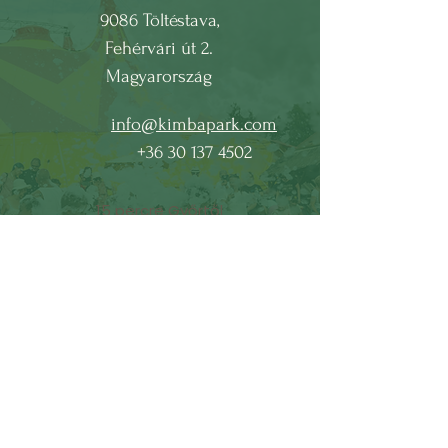
9086 Töltéstava,
Fehérvári út 2.
Magyarország
info@kimbapark.com
+36 30 137 4502
15 percre Győrtől
55 min od Bratislavy
90 Minuten von Wien
Adatvédelem