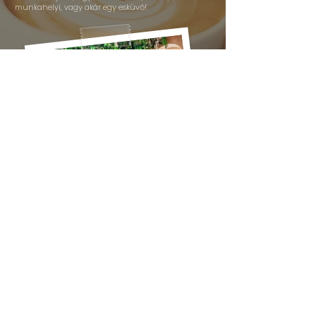
munkahelyi, vagy akár egy esküvő!
több a gasztronómiáról >