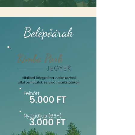
Belépőárak
Kimba Park
JEGYEK
Állatkert látogatása, szórakoztató
állatbemutatók és vidámparki játékok
Felnőtt
5.000 FT
Nyugdíjas (65+)
3.000 FT