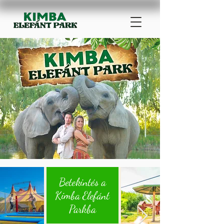
Betekintés a
Kimba Elefánt
Parkba​