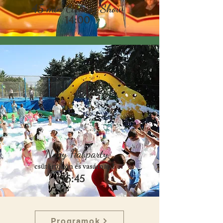
45 min Cirkusz Show
14:00
Nagy Habparty
csütörtökön és vasárnap !
16:45
Programok