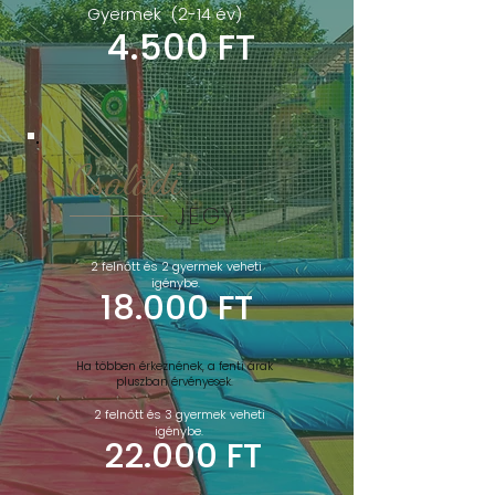
Gyermek (2-14 év)
4.500 FT
Családi
JEGY
2 felnőtt és 2 gyermek veheti
igénybe.
18.000 FT
Ha többen érkeznének, a fenti árak
pluszban érvényesek.
2 felnőtt és 3 gyermek veheti
igénybe.
22.000 FT