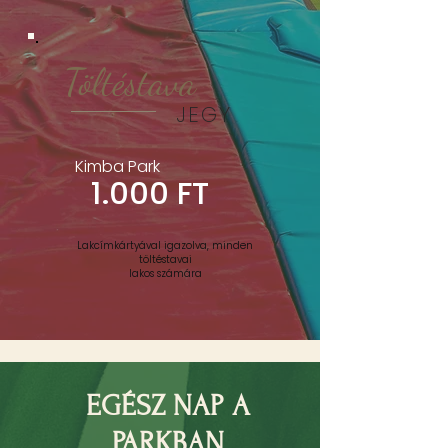
Töltéstava
JEGY
Kimba Park
1.000 FT
Lakcímkártyával igazolva, minden
töltéstavai
lakos számára
EGÉSZ NAP A
PARKBAN